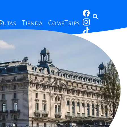
 Rutas
Tienda
ComeTrips