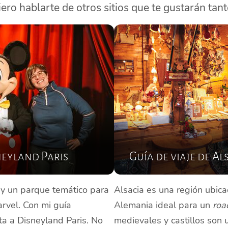
ero hablarte de otros sitios que te gustarán tan
neyland Paris
Guía de viaje de Al
ay un parque temático para
Alsacia es una región ubica
arvel. Con mi guía
Alemania ideal para un
road
ita a Disneyland Paris. No
medievales y castillos son 