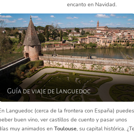
encanto en Navidad.
Guía de viaje de Languedoc
En Languedoc (cerca de la frontera con España) puede
beber buen vino, ver castillos de cuento y pasar unos
días muy animados en
Toulouse
, su capital histórica. ¿T