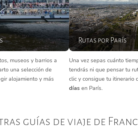
s
Rutas por París
os, museos y barrios a
Una vez sepas cuánto tiemp
arto una selección de
tendrás ni que pensar tu ru
egir alojamiento y más
clic y consigue tu itinerario
días
en París.
tras guías de viaje de Franc