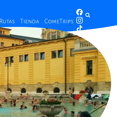
 Rutas
Tienda
ComeTrips