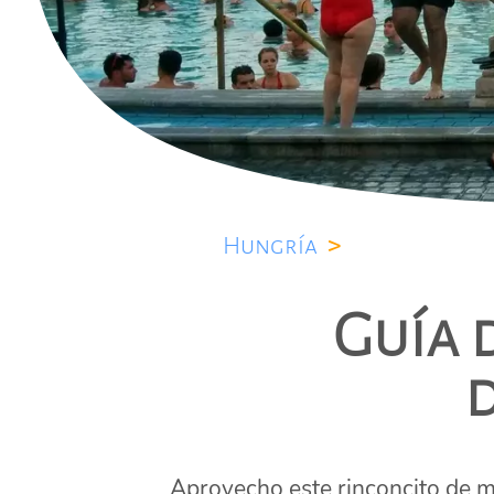
Hungría
>
Guía 
d
Aprovecho este rinconcito de mi