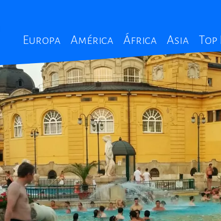
Main
Europa
América
África
Asia
Top
navigation