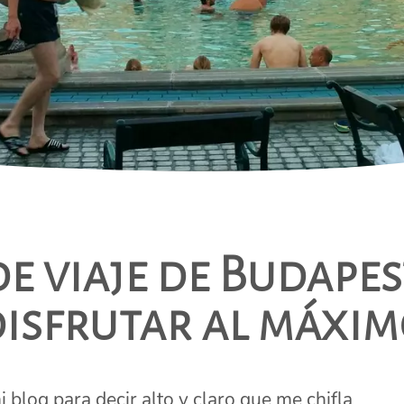
de viaje de Budapes
isfrutar al máxi
 blog para decir alto y claro que me chifla