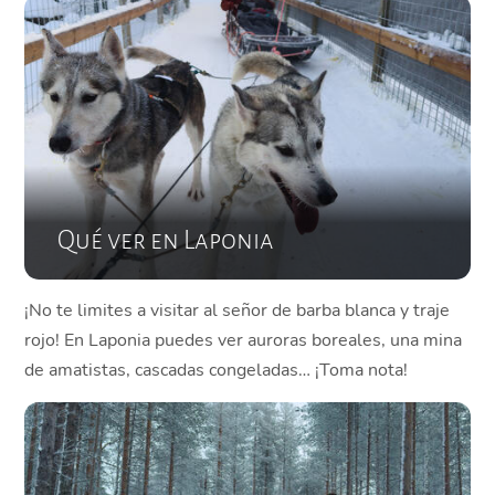
Qué ver en Laponia
¡No te limites a visitar al señor de barba blanca y traje
rojo! En Laponia puedes ver auroras boreales, una mina
de amatistas, cascadas congeladas… ¡Toma nota!