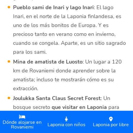
Pueblo sami de Inari y lago Inari
: El lago
Inari, en el norte de la Laponia finlandesa, es
uno de los más bonitos de Europa. Y es
precioso tanto en verano como en invierno,
cuando se congela. Aparte, es un sitio sagrado
para los sami.
Mina de amatista de Luosto
: Un lugar a 120
km de Rovaniemi donde aprender sobre la
amatista; incluso te mostrarán cómo es su
extracción.
Joulukka Santa Claus Secret Forest
: Un
bosque secreto
que visitar en Laponia
para
ver a Papá Noel de forma más íntima (y
Dónde alojarse en
dejándote una buena pasta).
Laponia con niños
Laponia por libre
Rovaniemi