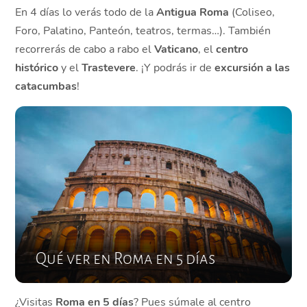
En 4 días lo verás todo de la
Antigua Roma
(Coliseo,
Foro, Palatino, Panteón, teatros, termas…). También
recorrerás de cabo a rabo el
Vaticano
, el
centro
histórico
y el
Trastevere
. ¡Y podrás ir de
excursión a las
catacumbas
!
Qué ver en Roma en 5 días
¿Visitas
Roma en 5 días
? Pues súmale al centro