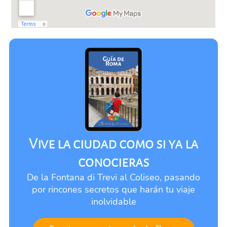
Vive la ciudad como si ya la
conocieras
De la Fontana di Trevi al Coliseo, pasando
por rincones secretos que harán tu viaje
inolvidable