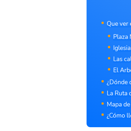
Que ver 
Plaza
Iglesi
Las ca
El Ar
¿Dónde d
La Ruta 
Mapa de 
¿Cómo ll