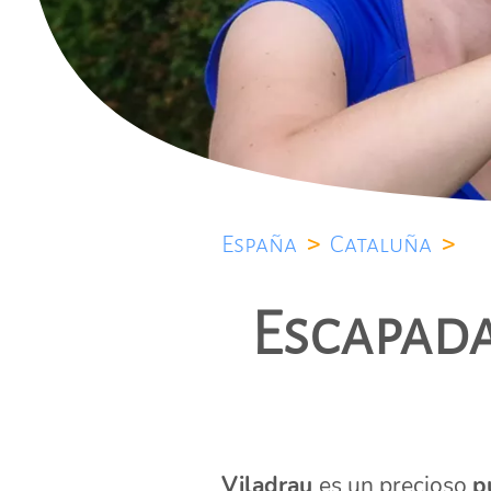
España
>
Cataluña
>
Escapada
Viladrau
es un precioso
p