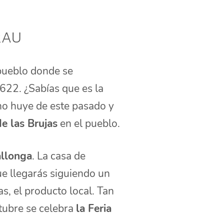
rau
 pueblo donde se
622. ¿Sabías que es la
no huye de este pasado y
de las Brujas
en el pueblo.
allonga
. La casa de
ue llegarás siguiendo un
s, el producto local. Tan
tubre se celebra
la Feria