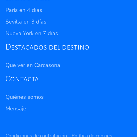
París en 4 días
Sevilla en 3 días
Nueva York en 7 días
Destacados del destino
Que ver en Carcasona
Contacta
Quiénes somos
Mensaje
Privacidad
Condiciones de contratación
Política de cookies