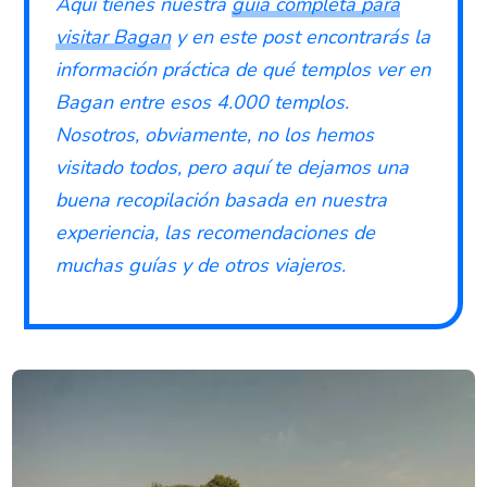
Aquí tienes nuestra
guía completa para
visitar Bagan
y en este post encontrarás la
información práctica de qué templos ver en
Bagan entre esos 4.000 templos.
Nosotros, obviamente, no los hemos
visitado todos, pero aquí te dejamos una
buena recopilación basada en nuestra
experiencia, las recomendaciones de
muchas guías y de otros viajeros.