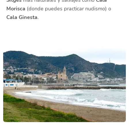
Sitges
más naturales y salvajes como
Cala
Morisca
(donde puedes practicar nudismo) o
Cala Ginesta
.