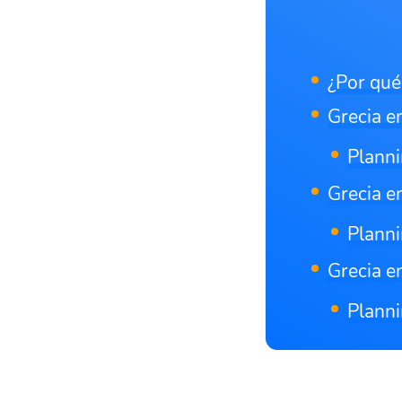
¿Por qué
Grecia en
Planni
Grecia e
Planni
Grecia en
Planni