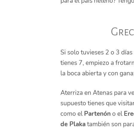
para el país heleno? Teng
Grec
Si solo tuvieses 2 o 3 día
tienes 7, empiezo a frotar
la boca abierta y con gana
Aterriza en Atenas para ve
supuesto tienes que visita
como el
Partenón
o el
Ere
de Plaka
también son para