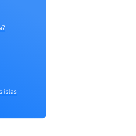
a?
s islas