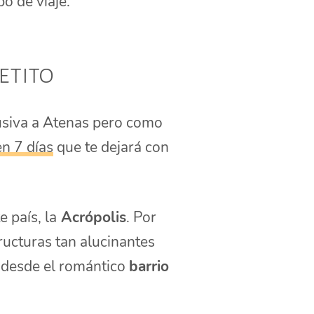
o de viaje.
etito
lusiva a Atenas pero como
en 7 días
que te dejará con
 país, la
Acrópolis
. Por
ructuras tan alucinantes
s desde el romántico
barrio