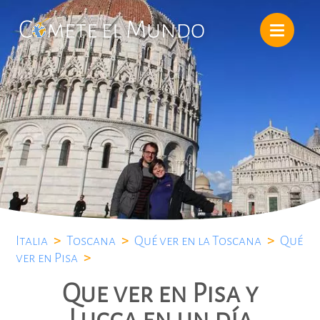
Italia
>
Toscana
>
Qué ver en la Toscana
>
Qué
ver en Pisa
>
Que ver en Pisa y
Lucca en un día