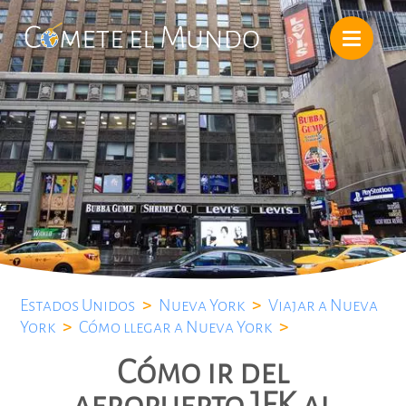
Estados Unidos
>
Nueva York
>
Viajar a Nueva
York
>
Cómo llegar a Nueva York
>
Cómo ir del
aeropuerto JFK al