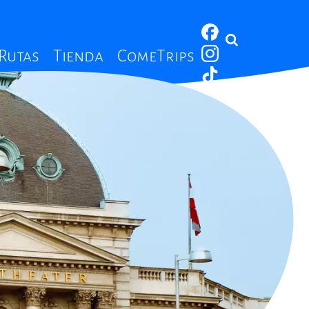
 Rutas
Tienda
ComeTrips