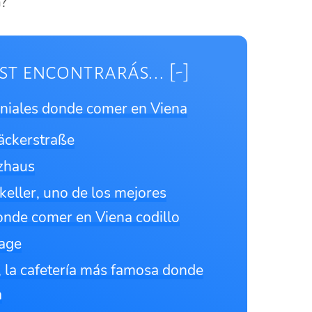
a
?
st encontrarás...
eniales donde comer en Viena
Bäckerstraße
zhaus
skeller, uno de los mejores
onde comer en Viena codillo
sage
, la cafetería más famosa donde
a