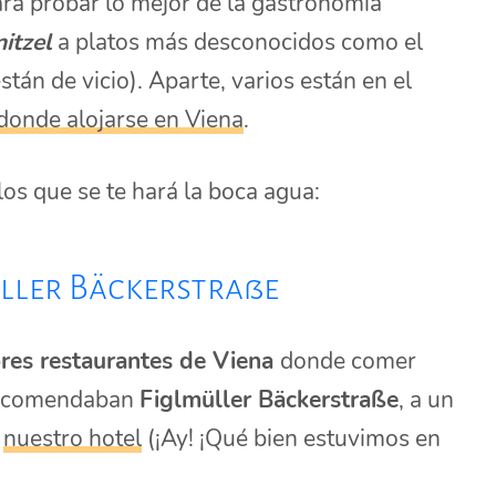
ara probar lo mejor de la gastronomía
nitzel
a platos más desconocidos como el
tán de vicio). Aparte, varios están en el
donde alojarse en Viena
.
los que se te hará la boca agua:
üller Bäckerstraße
res restaurantes de Viena
donde comer
recomendaban
Figlmüller Bäckerstraße
, a un
e
nuestro hotel
(¡Ay! ¡Qué bien estuvimos en