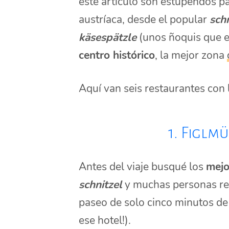
este artículo son estupendos p
austríaca, desde el popular
sch
käsespätzle
(unos ñoquis que es
centro histórico
, la mejor zona
Aquí van seis restaurantes con 
1. Figlm
Antes del viaje busqué los
mejo
schnitzel
y muchas personas 
paseo de solo cinco minutos d
ese hotel!).