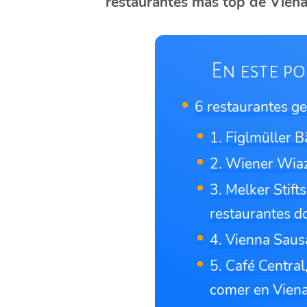
restaurantes más top de Vien
En este po
6 restaurantes g
1. Figlmüller 
2. Wiener Wia
3. Melker Stift
restaurantes d
4. Vienna Sau
5. Café Central
comer en Vien