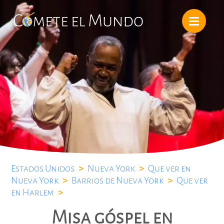
Estados Unidos
>
Nueva York
>
Que ver en
Nueva York
>
Barrios de Nueva York
>
Que ver
en Harlem
>
Misa góspel en