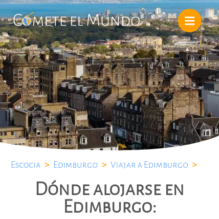
Escocia
>
Edimburgo
>
Viajar a Edimburgo
>
Dónde alojarse en
Edimburgo: