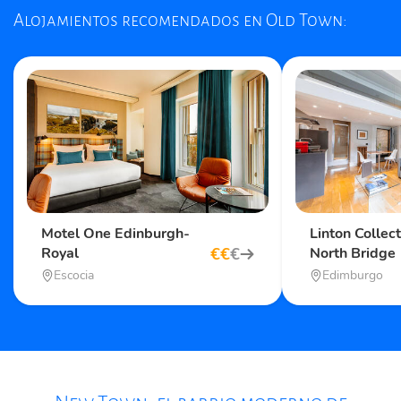
Alojamientos recomendados en Old Town:
Motel One Edinburgh-
Linton Collect
€
€
€
Royal
North Bridge
Escocia
Edimburgo