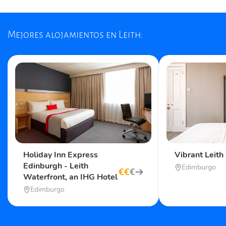
Mejores alojamientos en Leith:
Holiday Inn Express
Vibrant Leith 
Edinburgh - Leith
Edimburgo
€
€
€
Waterfront, an IHG Hotel
Edimburgo