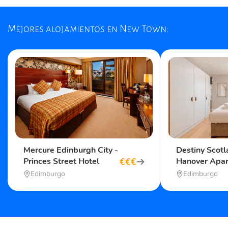
Mejores alojamientos en New Town:
Mercure Edinburgh City -
Destiny Scot
€
€
€
Princes Street Hotel
Hanover Apa
Edimburgo
Edimburgo