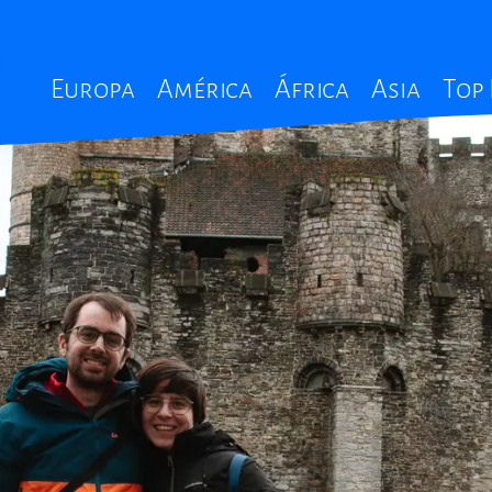
Main
Europa
América
África
Asia
Top
navigation