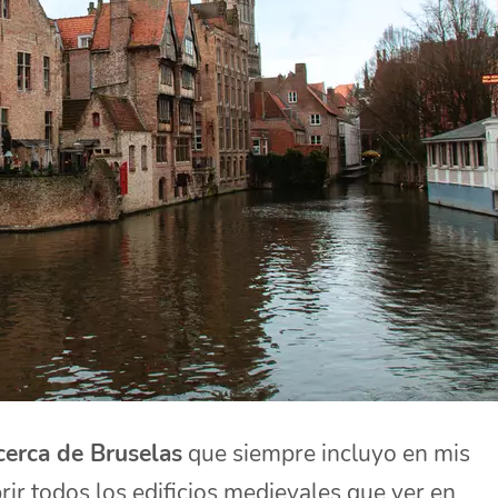
cerca de Bruselas
que siempre incluyo en mis
brir todos los edificios medievales
que ver en