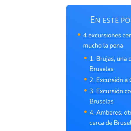
En este po
4 excursiones ce
mucho la pena
1. Brujas, una
Bruselas
2. Excursión a
3. Excursión c
Bruselas
4. Amberes, ot
cerca de Bruse