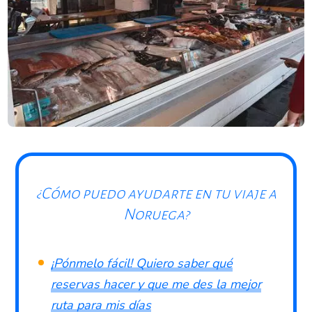
¿Cómo puedo ayudarte en tu viaje a
Noruega?
¡Pónmelo fácil! Quiero saber qué
reservas hacer y que me des la mejor
ruta para mis días