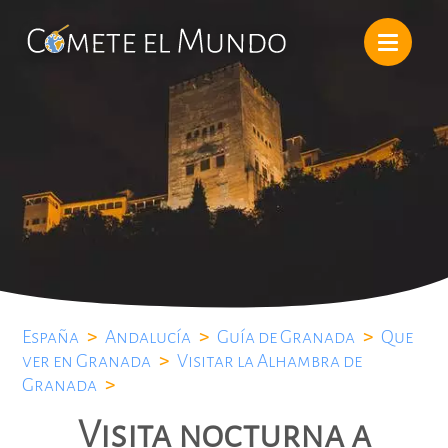
España
>
Andalucía
>
Guía de Granada
>
Que
ver en Granada
>
Visitar la Alhambra de
Granada
>
Visita nocturna a