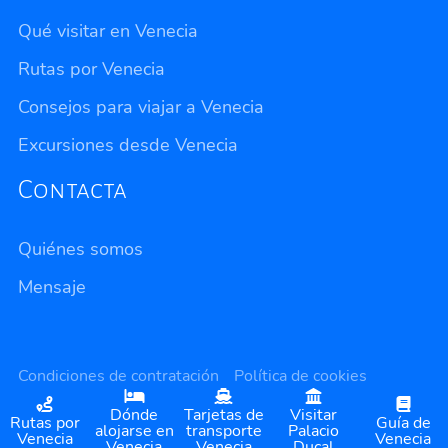
Qué visitar en Venecia
Rutas por Venecia
Consejos para viajar a Venecia
Excursiones desde Venecia
Contacta
Quiénes somos
Mensaje
Privacidad
Condiciones de contratación
Política de cookies
Política de privacidad
© Cómete el Mundo
Dónde
Tarjetas de
Visitar
Rutas por
Guía de
alojarse en
transporte
Palacio
Venecia
Venecia
Venecia
Venecia
Ducal