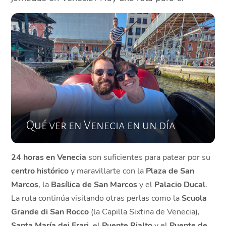
Qué ver en Venecia en un día
24 horas en Venecia
son suficientes para patear por su
centro histórico
y maravillarte con la
Plaza de San
Marcos
, la
Basílica de San Marcos
y el
Palacio Ducal
.
La ruta continúa visitando otras perlas como la
Scuola
Grande di San Rocco
(la Capilla Sixtina de Venecia),
Santa María dei Frari
, el
Puente Rialto
y el
Puente de