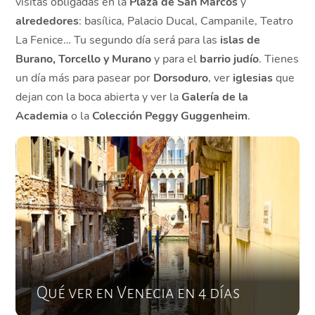
visitas obligadas en la
Plaza de San Marcos
y
alrededores
: basílica, Palacio Ducal, Campanile, Teatro
La Fenice… Tu segundo día será para las
islas de
Burano, Torcello y Murano
y para el
barrio judío
. Tienes
un día más para pasear por
Dorsoduro
, ver
iglesias
que
dejan con la boca abierta y ver la
Galería de la
Academia
o la
Colección Peggy Guggenheim
.
Qué ver en Venecia en 4 días