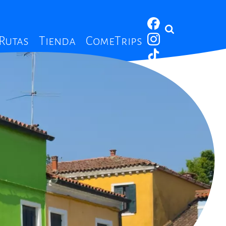
 Rutas
Tienda
ComeTrips