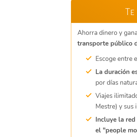
Te
Ahorra dinero y gan
transporte público 
Escoge entre el
La duración e
por días natur
Viajes ilimita
Mestre) y sus i
Incluye la red
el "people mo