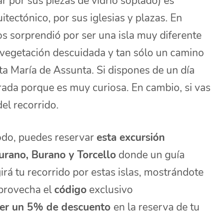
r por sus piezas de vidrio soplado) es
tectónico, por sus iglesias y plazas. En
os sorprendió por ser una isla muy diferente
on vegetación descuidada y tan sólo un camino
nta María de Assunta. Si dispones de un día
ada porque es muy curiosa. En cambio, si vas
del recorrido.
odo, puedes reservar
esta excursión
urano, Burano y Torcello
donde un guía
irá tu recorrido por estas islas, mostrándote
Aprovecha el
código
exclusivo
r un 5% de descuento
en la reserva de tu