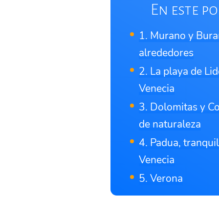
En este po
1. Murano y Bura
alrededores
2. La playa de Lid
Venecia
3. Dolomitas y Co
de naturaleza
4. Padua, tranqui
Venecia
5. Verona