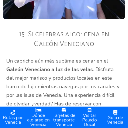
15. Si celebras algo: cena en
Galeón Veneciano
Un capricho aún más sublime es cenar en el
Galeón Veneciano a luz de las velas
. Disfruta
del mejor marisco y productos locales en este
barco de lujo mientras navegas por los canales y
por las islas de Venecia. Una experiencia difícil
de olvidar, ¿verdad? Has de reservar con
antelación para coger sitio:
Dónde
Tarjetas de
Visitar
Rutas por
Guía de
alojarse en
transporte
Palacio
Venecia
Venecia
Venecia
Venecia
Ducal