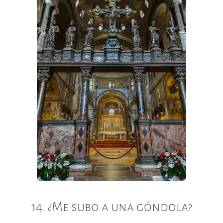
14. ¿Me subo a una góndola?