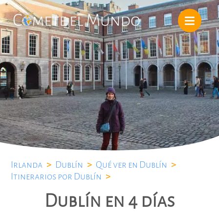
Irlanda
>
Dublín
>
Qué ver en Dublín
>
Itinerarios por Dublín
>
Dublín en 4 días