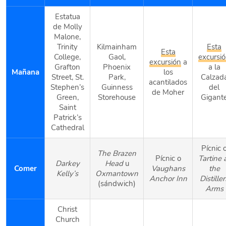
Estatua
de Molly
Malone,
Trinity
Kilmainham
Esta
Esta
College,
Gaol,
excursi
excursión
a
Grafton
Phoenix
a la
Mañana
los
Street, St.
Park,
Calzad
acantilados
Stephen’s
Guinness
del
de Moher
Green,
Storehouse
Gigant
Saint
Patrick’s
Cathedral
Pícnic 
The Brazen
Pícnic o
Tartine 
Darkey
Head
u
Comer
Vaughans
the
Kelly’s
Oxmantown
Anchor Inn
Distiller
(sándwich)
Arms
Christ
Church