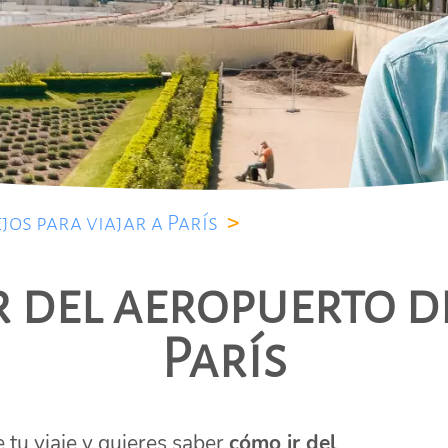
jos para viajar a París
>
 del aeropuerto d
París
 tu viaje y quieres saber
cómo ir del