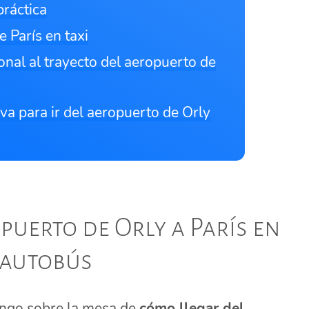
práctica
e París en taxi
onal al trayecto del aeropuerto de
iva para ir del aeropuerto de Orly
puerto de Orly a París en
autobús
ongo sobre la mesa de
cómo llegar del