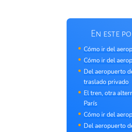
En este po
Cómo ir del aerop
Cómo ir del aerop
Del aeropuerto de
traslado privado
El tren, otra alte
París
Cómo ir del aerop
Del aeropuerto de