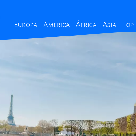
Main
Europa
América
África
Asia
Top
navigation