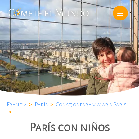
Francia
>
París
>
Consejos para viajar a París
>
París con niños