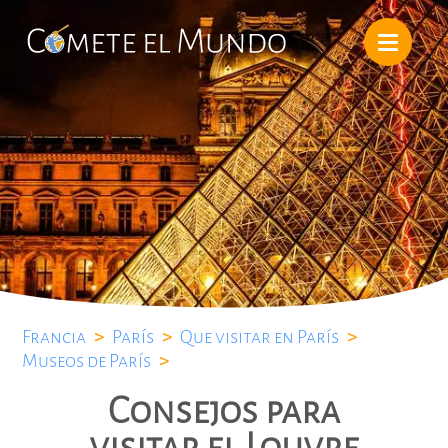
Francia
>
París
>
Que visitar en París
>
Museos de París
>
Consejos para
visitar el Louvre