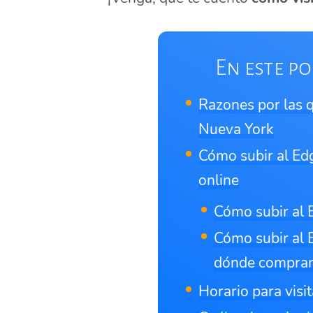
En este po
Razones por las q
Nueva York
Cómo subir al Edg
online
Cómo subir al 
Cómo subir al 
dónde comprar
Horario para visi