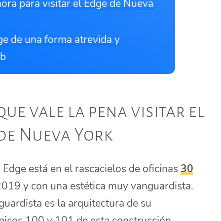
hora para visitar el Edge de Nueva
ge de una forma atrevida y
mb
ue vale la pena visitar el
de Nueva York
 Edge está en el rascacielos de oficinas
30
2019 y con una estética muy vanguardista.
uardista es la arquitectura de su
 pisos 100 y 101 de esta construcción.