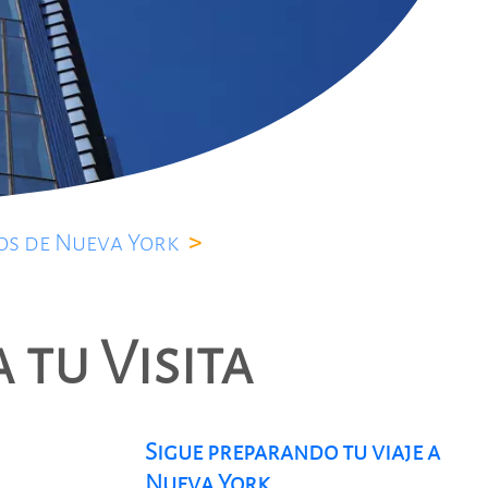
s de Nueva York
>
 tu Visita
Sigue preparando tu viaje a
Nueva York