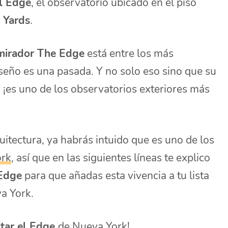
l Edge
, el observatorio ubicado en el piso
 Yards
.
mirador The Edge
está entre los más
eño es una pasada. Y no solo eso sino que su
, ¡es uno de los observatorios exteriores más
uitectura, ya habrás intuido que es uno de los
ork
, así que en las siguientes líneas te explico
 Edge
para que añadas esta vivencia a tu lista
a York.
itar el Edge
de Nueva York!