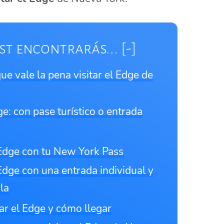
st encontrarás...
ue vale la pena visitar el Edge de
e: con pase turístico o entrada
Edge con tu New York Pass
Edge con una entrada individual y
la
tar el Edge y cómo llegar