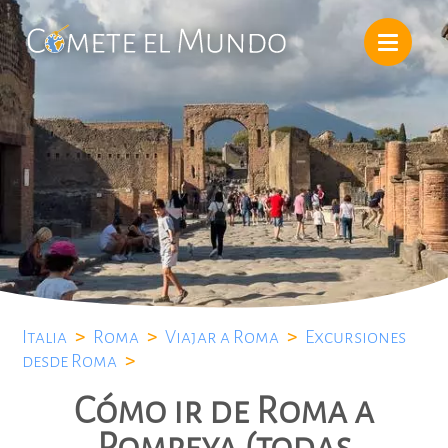
Italia
>
Roma
>
Viajar a Roma
>
Excursiones
desde Roma
>
Cómo ir de Roma a
Pompeya (todas