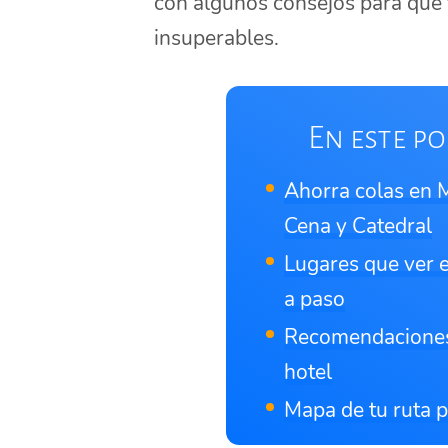
con algunos consejos para que 
insuperables.
En este po
Ahorra colas en M
Cena y Catedral
Lugares que ver e
a paso
Recomendaciones p
hotel
Mapa de tu ruta p