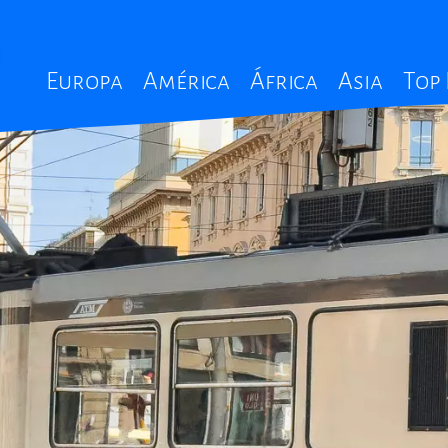
Main
Europa
América
África
Asia
Top
navigation