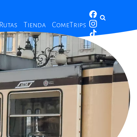
 Rutas
Tienda
ComeTrips