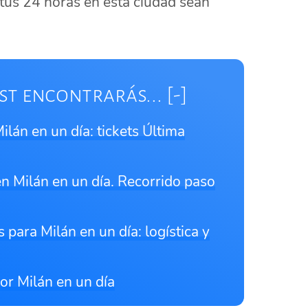
tus 24 horas en esta ciudad sean
st encontrarás...
ilán en un día: tickets Última
n Milán en un día. Recorrido paso
ara Milán en un día: logística y
or Milán en un día