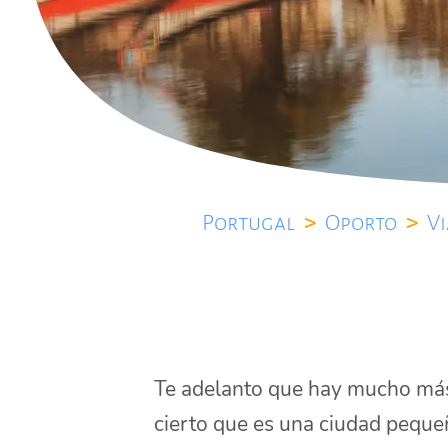
Portugal
>
Oporto
>
Vi
Te adelanto que hay mucho m
cierto que es una ciudad peque