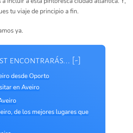
a incluir a esta pintoresca ciudad atlántica. Y,
s tu viaje de principio a fin.
amos ya.
st encontrarás...
eiro desde Oporto
sitar en Aveiro
Aveiro
eiro, de los mejores lugares que