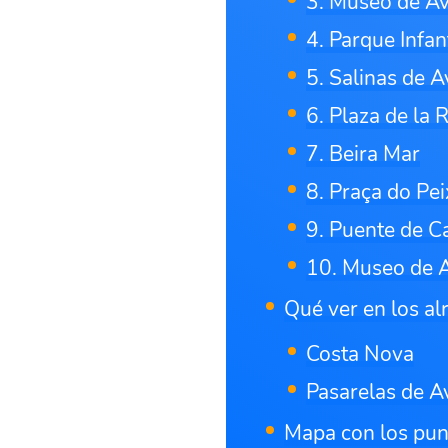
3. Museo de Av
4. Parque Infa
5. Salinas de A
6. Plaza de la 
7. Beira Mar
8. Praça do Pe
9. Puente de C
10. Museo de 
Qué ver en los al
Costa Nova
Pasarelas de A
Mapa con los pun