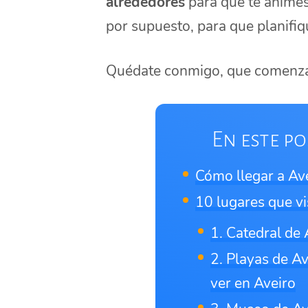
alrededores
para que te animes 
por supuesto, para que planifique
Quédate conmigo, que comenz
En este po
Cómo llegar a Av
10 lugares que vi
1. Catedral de 
2. Playas de Av
ver en Aveiro