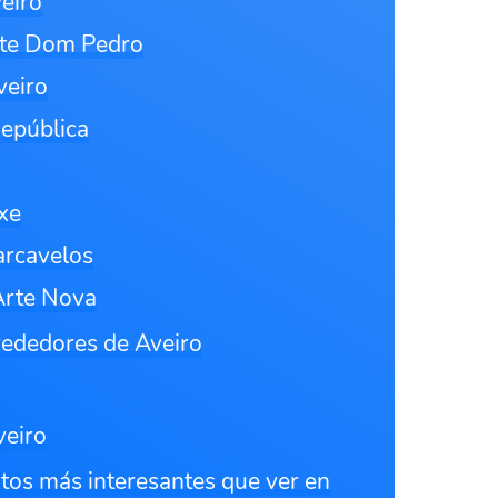
eiro
nte Dom Pedro
veiro
República
ixe
arcavelos
Arte Nova
rededores de Aveiro
veiro
tos más interesantes que ver en