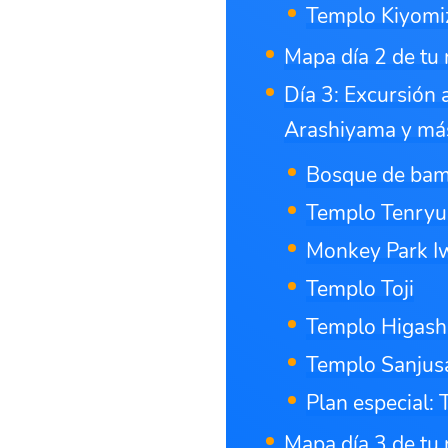
Templo Kiyomi
Mapa día 2 de tu 
Día 3: Excursión
Arashiyama y má
Bosque de bam
Templo Tenryu-
Monkey Park 
Templo Toji
Templo Higashi
Templo Sanju
Plan especial: 
Mapa día 3 de tu 