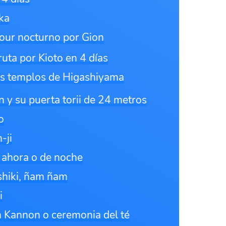
ka
tour nocturno por Gion
ruta por Kioto en 4 días
los templos de Higashiyama
 y su puerta torii de 24 metros
o
-ji
 ahora o de noche
shiki, ñam ñam
i
 Kannon o ceremonia del té