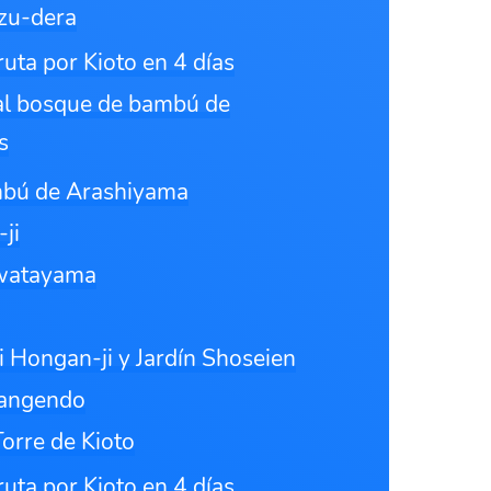
zu-dera
ruta por Kioto en 4 días
 al bosque de bambú de
s
bú de Arashiyama
ji
Iwatayama
 Hongan-ji y Jardín Shoseien
sangendo
Torre de Kioto
ruta por Kioto en 4 días