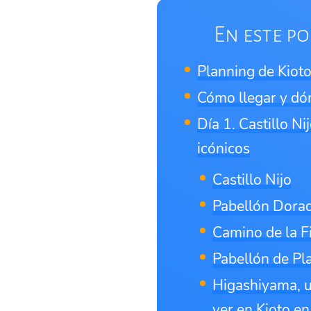
En este po
Planning de Kioto
Cómo llegar y dón
Día 1. Castillo Ni
icónicos
Castillo Nijo
Pabellón Dorad
Camino de la Fi
Pabellón de Pl
Higashiyama, u
ver en Kioto en