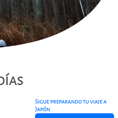
días
Sigue preparando tu viaje a
Japón