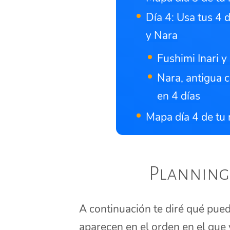
Día 4: Usa tus 4 d
y Nara
Fushimi Inari y
Nara, antigua c
en 4 días
Mapa día 4 de tu 
Planning 
A continuación te diré qué puede
aparecen en el orden en el que 