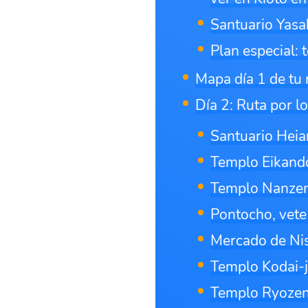
Santuario Yasa
Plan especial: 
Mapa día 1 de tu 
Día 2: Ruta por 
Santuario Heian
Templo Eikand
Templo Nanzen
Pontocho, vete
Mercado de Ni
Templo Kodai-j
Templo Ryozen