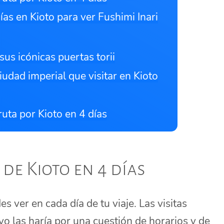
ías en Kioto para ver Fushimi Inari
 sus icónicas puertas torii
iudad imperial que visitar en Kioto
ruta por Kioto en 4 días
de Kioto en 4 días
s ver en cada día de tu viaje. Las visitas
yo las haría por una cuestión de horarios y de