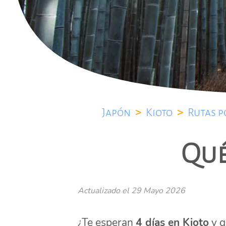
Japón
>
Kioto
>
Rutas p
Qué
Actualizado el
29 Mayo 2026
¿Te esperan
4 días en Kioto
y q