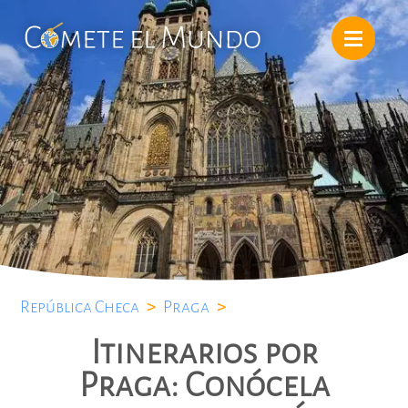
República Checa
>
Praga
>
Itinerarios por
Praga: Conócela