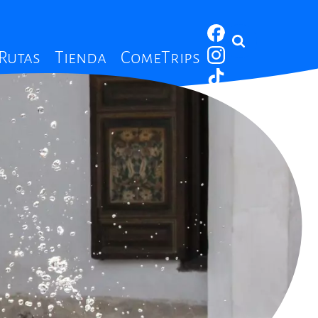
 Rutas
Tienda
ComeTrips