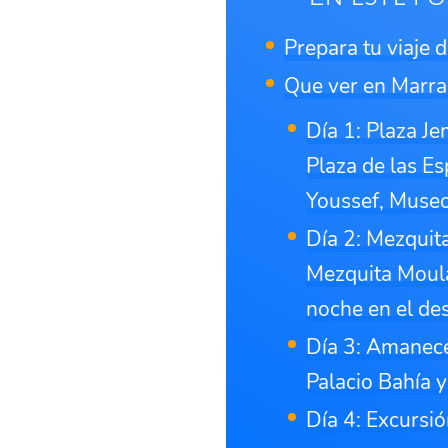
Prepara tu viaje 
Que ver en Marrak
Día 1: Plaza J
Plaza de las 
Youssef, Muse
Día 2: Mezquit
Mezquita Moulay
noche en el de
Día 3: Amanecer
Palacio Bahía y
Día 4: Excursi