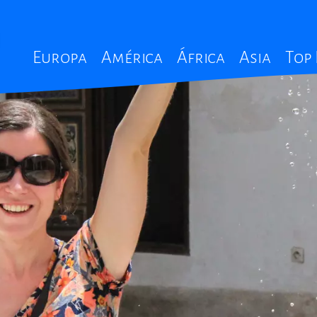
Main
Europa
América
África
Asia
Top
navigation