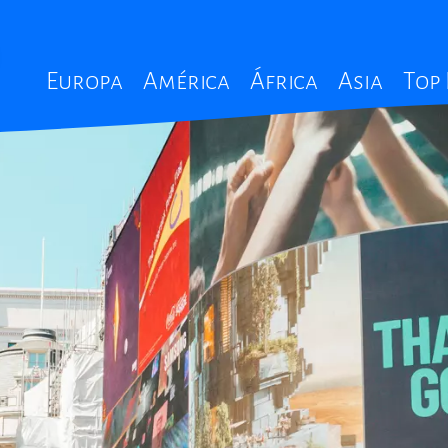
Main
Europa
América
África
Asia
Top
navigation