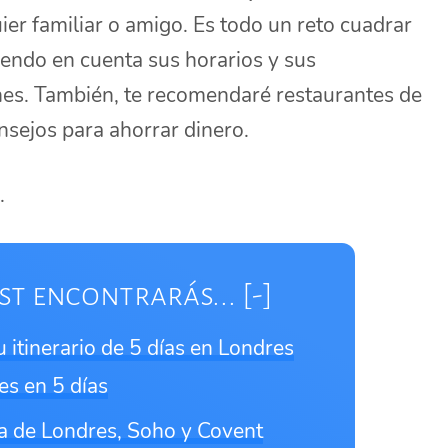
er familiar o amigo. Es todo un reto cuadrar
iendo en cuenta sus horarios y sus
enes. También, te recomendaré restaurantes de
nsejos para ahorrar dinero.
.
st encontrarás...
u itinerario de 5 días en Londres
es en 5 días
za de Londres, Soho y Covent