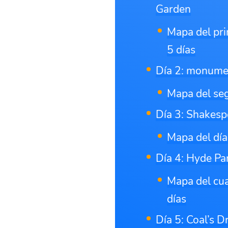
Garden
Mapa del pri
5 días
Día 2: monume
Mapa del seg
Día 3: Shakespe
Mapa del día
Día 4: Hyde Pa
Mapa del cua
días
Día 5: Coal’s 