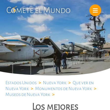
Estados Unidos
>
Nueva York
>
Que ver en
Nueva York
>
Monumentos de Nueva York
>
Museos de Nueva York
>
Los mejores