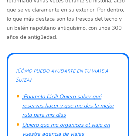
reformado varias veces durante su historia, algo
que se ve claramente en su exterior. Por dentro,
lo que más destaca son los frescos del techo y
un belén napolitano antiquísimo, con unos 300
años de antigüedad.
¿Cómo puedo ayudarte en tu viaje a
Suiza?
¡Ponmelo fácil! Quiero saber qué
reservas hacer y que me des la mejor
ruta para mis días
Quiero que me organices el viaje en
vuestra agencia de viajes