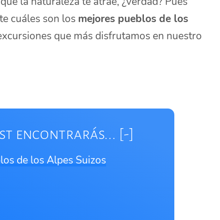
rque la naturaleza te atrae, ¿verdad? Pues
te cuáles son los
mejores pueblos de los
s excursiones que más disfrutamos en nuestro
st encontrarás...
los de los Alpes Suizos