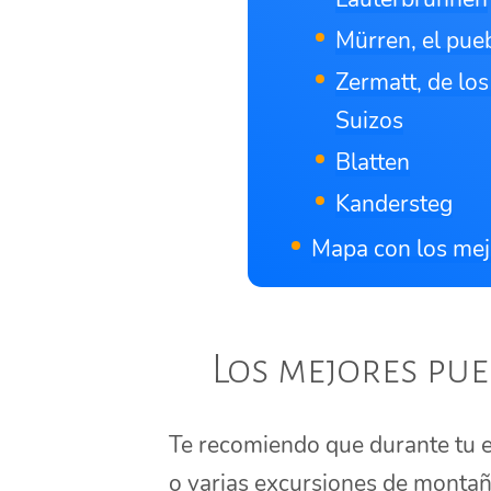
Mürren, el pue
Zermatt, de lo
Suizos
Blatten
Kandersteg
Mapa con los mej
Los mejores pue
Te recomiendo que durante tu 
o varias excursiones de montañ