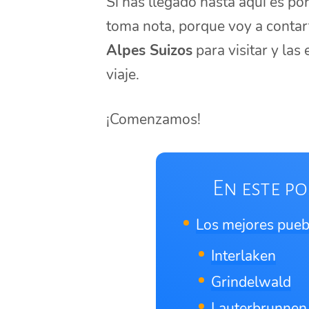
Si has llegado hasta aquí es po
toma nota, porque voy a contar
Alpes Suizos
para visitar y la
viaje.
¡Comenzamos!
En este po
Los mejores pueb
Interlaken
Grindelwald
Lauterbrunnen