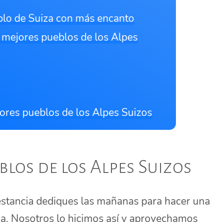
blo de Suiza con más encanto
s mejores pueblos de los Alpes
ores pueblos de los Alpes Suizos
blos de los Alpes Suizos
estancia dediques las mañanas para hacer una
a. Nosotros lo hicimos así y aprovechamos