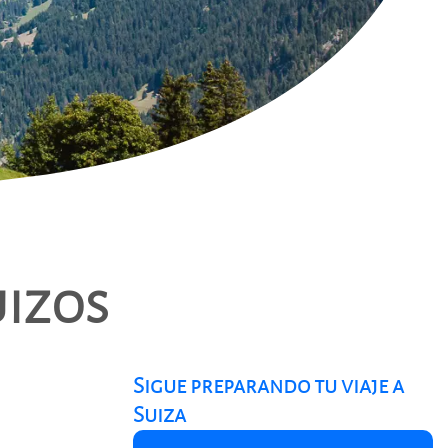
uizos
Sigue preparando tu viaje a
Suiza