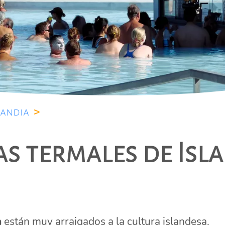
landia
>
s termales de Isl
a
están muy arraigados a la cultura islandesa.