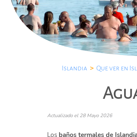
Islandia
>
Que ver en Is
Agua
Actualizado el
28 Mayo 2026
Los
baños termales de Islandi